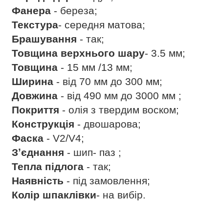
Фанера
- береза;
Текстура
- середня матова;
Брашування
- так;
Товщина верхнього шару
- 3.5 мм;
Товщина
- 15 мм /13 мм;
Ширина
- від 70 мм до 300 мм;
Довжина
- від 490 мм до 3000 мм ;
Покриття
- олія з твердим воском;
Конструкція
- двошарова;
Фаска
- V2/V4;
Зʼєднання
- шип- паз ;
Тепла підлога
- так;
Наявність
- під замовлення;
Колір шпаклівки
- на вибір.