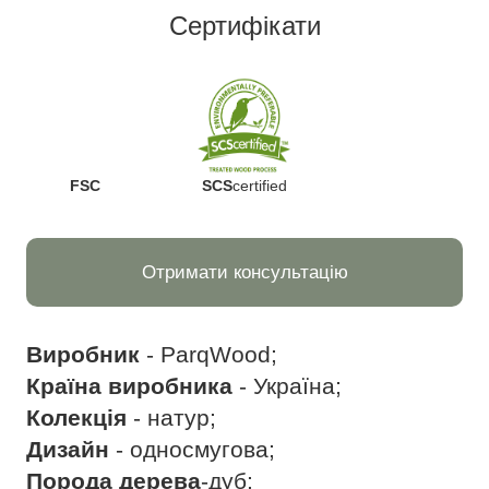
Сертифікати
FSC
SCS
certified
Отримати консультацію
Виробник
- ParqWood;
Країна виробника
- Україна;
Колекція
- натур;
Дизайн
- односмугова;
Порода дерева
-дуб;