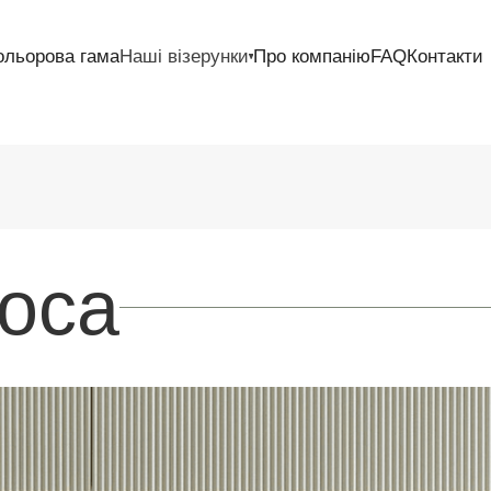
ольорова гама
Наші візерунки
Про компанію
FAQ
Контакти
Коса