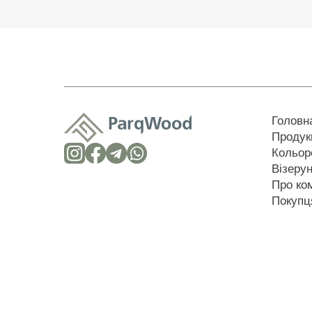
Головн
Продук
Кольор
Візеру
Про ко
Покупц