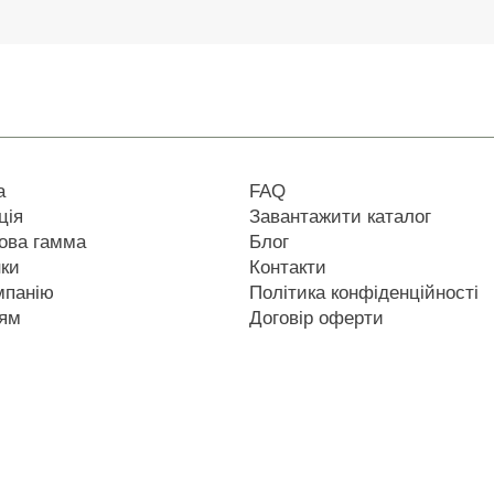
а
FAQ
ція
Завантажити каталог
ова гамма
Блог
нки
Контакти
мпанію
Політика конфіденційності
ям
Договір оферти